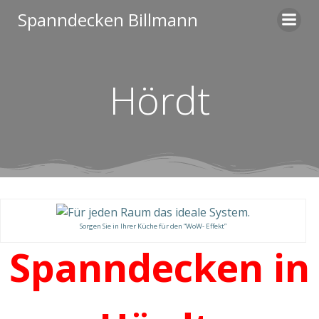
Zum
Spanndecken Billmann
Inhalt
springen
Hördt
Sorgen Sie in Ihrer Küche für den “WoW- Effekt”
Spanndecken in